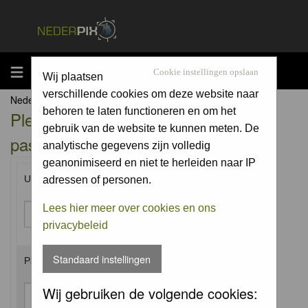
MENU
Cookie instellingen opslaan
Wij plaatsen
verschillende cookies om deze website naar
Nederpix.nl Forum Index
behoren te laten functioneren en om het
Please enter your username and
gebruik van de website te kunnen meten. De
password to log in.
analytische gegevens zijn volledig
geanonimiseerd en niet te herleiden naar IP
Username:
adressen of personen.
Lees hier meer over cookies en ons
privacybeleid
Standaard instellingen
Password:
Wij gebruiken de volgende cookies: