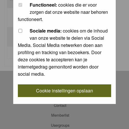
Functioneel:
cookies die er voor
zorgen dat onze website naar behoren
Log me on automatically each visit:
functioneert.
Sociale media:
cookies om de inhoud
van onze website te delen via Social
Media. Social Media netwerken doen aan
profiling en tracking van bezoekers. Door
I forgot my password
deze cookies te accepteren kan je
internetgedrag gemonitord worden door
social media.
Register
Log in
Cookie instellingen opslaan
FAQ
Contact
Memberlist
Usergroups