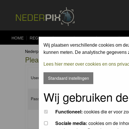
HOME
REGISTER
FORUM
UPLOAD
ALBUMS
CO
Wij plaatsen verschillende cookies om de
Nederpix.nl Forum Index
kunnen meten. De analytische gegevens zi
Please enter your username and p
Lees hier meer over cookies en ons priva
Standaard instellingen
Username:
Wij gebruiken de
Password:
Functioneel:
cookies die er voor zo
Log me on automatically each visit:
Sociale media:
cookies om de inhou