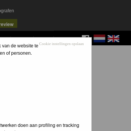
ografen
FAQ
SEARCH
LOG IN
Cookie instellingen opslaan
k van de website te
en of personen.
twerken doen aan profiling en tracking