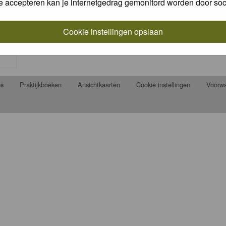
e accepteren kan je internetgedrag gemonitord worden door soc
Cookie instellingen opslaan
ps
Praktijkboeken
Ansichtkaarten
Cookie instellingen
Voorw