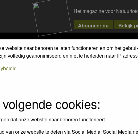
Het magazine voor Natuurfot
MPETITIONS
PIXPAS
MAGAZINE
WEBSHOP
CONTACT
ze website naar behoren te laten functioneren en om het gebrui
jn volledig geanonimiseerd en niet te herleiden naar IP adress
assword to log in.
cybeleid
 volgende cookies:
rgen dat onze website naar behoren functioneert.
d van onze website te delen via Social Media. Social Media ne