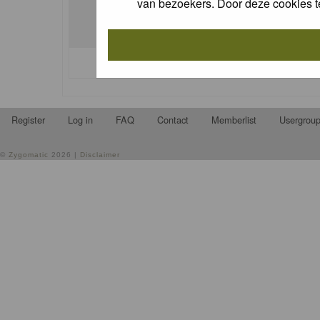
van bezoekers. Door deze cookies t
I forgot my password
Register
Log in
FAQ
Contact
Memberlist
Usergrou
©
Zygomatic
2026 |
Disclaimer