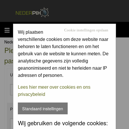
MENU
Cookie instellingen opslaan
Wij plaatsen
verschillende cookies om deze website naar
Nederpix.nl Forum Index
behoren te laten functioneren en om het
Please enter your username and
gebruik van de website te kunnen meten. De
password to log in.
analytische gegevens zijn volledig
geanonimiseerd en niet te herleiden naar IP
Username:
adressen of personen.
Lees hier meer over cookies en ons
privacybeleid
Standaard instellingen
Password:
Wij gebruiken de volgende cookies: