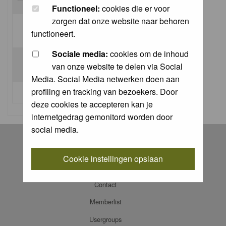
Functioneel:
cookies die er voor
zorgen dat onze website naar behoren
Log me on automatically each visit:
functioneert.
Sociale media:
cookies om de inhoud
van onze website te delen via Social
Media. Social Media netwerken doen aan
profiling en tracking van bezoekers. Door
I forgot my password
deze cookies te accepteren kan je
internetgedrag gemonitord worden door
social media.
Register
Log in
Cookie instellingen opslaan
FAQ
Contact
Memberlist
Usergroups