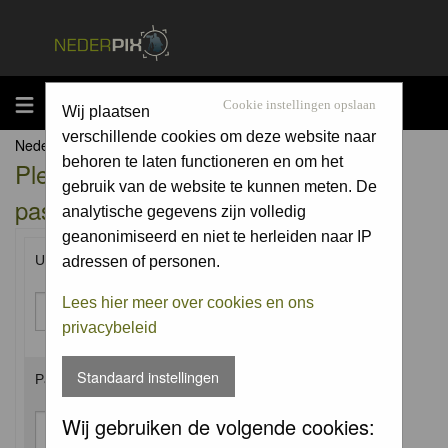
MENU
Cookie instellingen opslaan
Wij plaatsen
verschillende cookies om deze website naar
Nederpix.nl Forum Index
behoren te laten functioneren en om het
Please enter your username and
gebruik van de website te kunnen meten. De
password to log in.
analytische gegevens zijn volledig
geanonimiseerd en niet te herleiden naar IP
Username:
adressen of personen.
Lees hier meer over cookies en ons
privacybeleid
Standaard instellingen
Password:
Wij gebruiken de volgende cookies: