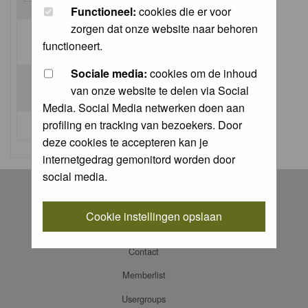
Functioneel:
cookies die er voor
zorgen dat onze website naar behoren
Log me on automatically each visit:
functioneert.
Sociale media:
cookies om de inhoud
van onze website te delen via Social
Media. Social Media netwerken doen aan
profiling en tracking van bezoekers. Door
I forgot my password
deze cookies te accepteren kan je
internetgedrag gemonitord worden door
social media.
Register
Log in
Cookie instellingen opslaan
FAQ
Contact
Memberlist
Usergroups