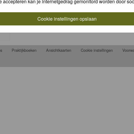
e accepteren kan je internetgedrag gemonitord worden door soc
Cookie instellingen opslaan
ps
Praktijkboeken
Ansichtkaarten
Cookie instellingen
Voorw