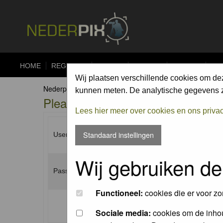
HOME
REGISTER
FORUM
UPLOAD
ALBUMS
CO
Wij plaatsen verschillende cookies om de
Nederpix.nl Forum Index
kunnen meten. De analytische gegevens zi
Please enter your username and p
Lees hier meer over cookies en ons priva
Standaard instellingen
Username:
Wij gebruiken de
Password:
Functioneel:
cookies die er voor zo
Log me on automatically each visit:
Sociale media:
cookies om de inhou