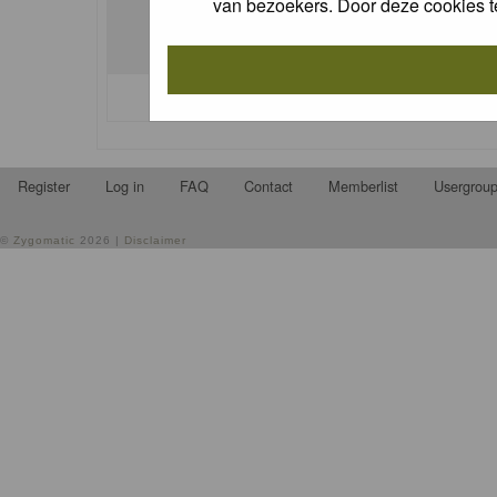
van bezoekers. Door deze cookies t
I forgot my password
Register
Log in
FAQ
Contact
Memberlist
Usergrou
©
Zygomatic
2026 |
Disclaimer