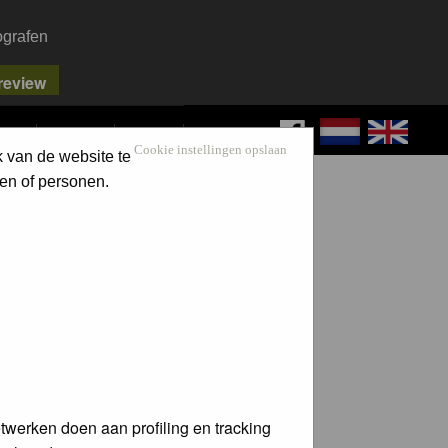
ografen
FAQ
SEARCH
LOG IN
Cookie instellingen opslaan
k van de website te
en of personen.
twerken doen aan profiling en tracking