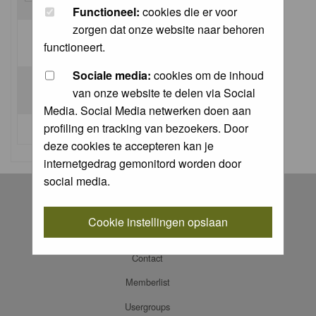
Functioneel:
cookies die er voor
zorgen dat onze website naar behoren
Log me on automatically each visit:
functioneert.
Sociale media:
cookies om de inhoud
van onze website te delen via Social
Media. Social Media netwerken doen aan
profiling en tracking van bezoekers. Door
I forgot my password
deze cookies te accepteren kan je
internetgedrag gemonitord worden door
social media.
Register
Log in
Cookie instellingen opslaan
FAQ
Contact
Memberlist
Usergroups