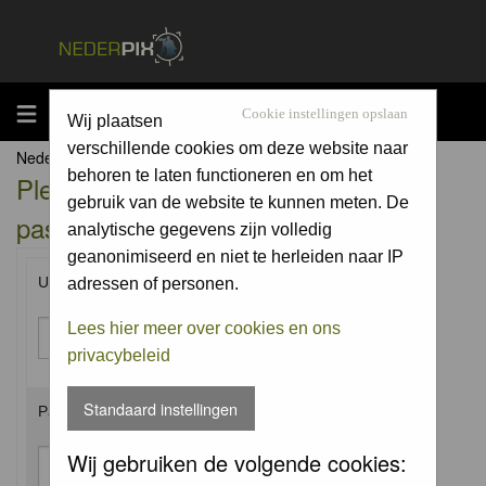
MENU
Cookie instellingen opslaan
Wij plaatsen
verschillende cookies om deze website naar
Nederpix.nl Forum Index
behoren te laten functioneren en om het
Please enter your username and
gebruik van de website te kunnen meten. De
password to log in.
analytische gegevens zijn volledig
geanonimiseerd en niet te herleiden naar IP
Username:
adressen of personen.
Lees hier meer over cookies en ons
privacybeleid
Standaard instellingen
Password:
Wij gebruiken de volgende cookies: