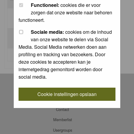
Functioneel:
cookies die er voor
zorgen dat onze website naar behoren
Log me on automatically each visit:
functioneert.
Sociale media:
cookies om de inhoud
van onze website te delen via Social
Media. Social Media netwerken doen aan
profiling en tracking van bezoekers. Door
I forgot my password
deze cookies te accepteren kan je
internetgedrag gemonitord worden door
social media.
Register
Log in
Cookie instellingen opslaan
FAQ
Contact
Memberlist
Usergroups