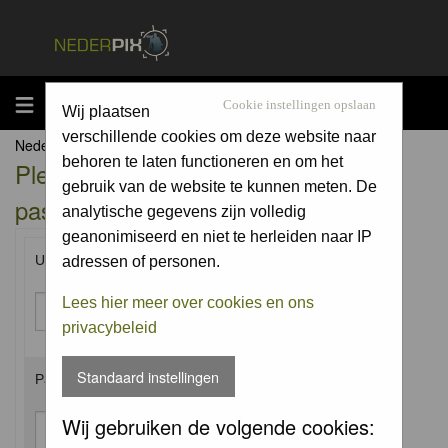
MENU
Cookie instellingen opslaan
Wij plaatsen
verschillende cookies om deze website naar
Nederpix.nl Forum Index
behoren te laten functioneren en om het
Please enter your username and
gebruik van de website te kunnen meten. De
password to log in.
analytische gegevens zijn volledig
geanonimiseerd en niet te herleiden naar IP
Username:
adressen of personen.
Lees hier meer over cookies en ons
privacybeleid
Standaard instellingen
Password:
Wij gebruiken de volgende cookies: