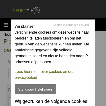
MENU
Cookie instellingen opslaan
Wij plaatsen
verschillende cookies om deze website naar
Nederpix.nl Forum Index
behoren te laten functioneren en om het
Please enter your username and
gebruik van de website te kunnen meten. De
password to log in.
analytische gegevens zijn volledig
geanonimiseerd en niet te herleiden naar IP
Username:
adressen of personen.
Lees hier meer over cookies en ons
privacybeleid
Standaard instellingen
Password:
Wij gebruiken de volgende cookies: