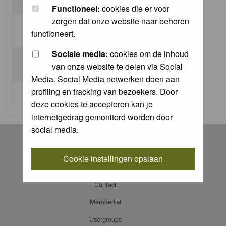
Functioneel:
cookies die er voor
zorgen dat onze website naar behoren
Log me on automatically each visit:
functioneert.
Sociale media:
cookies om de inhoud
van onze website te delen via Social
Media. Social Media netwerken doen aan
profiling en tracking van bezoekers. Door
I forgot my password
deze cookies te accepteren kan je
internetgedrag gemonitord worden door
social media.
Register
Log in
Cookie instellingen opslaan
FAQ
Contact
Memberlist
Usergroups