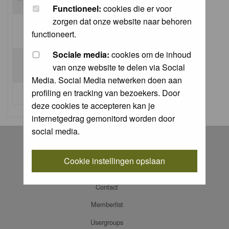
Functioneel:
cookies die er voor
zorgen dat onze website naar behoren
Log me on automatically each visit:
functioneert.
Sociale media:
cookies om de inhoud
van onze website te delen via Social
Media. Social Media netwerken doen aan
profiling en tracking van bezoekers. Door
I forgot my password
deze cookies te accepteren kan je
internetgedrag gemonitord worden door
social media.
Register
Log in
Cookie instellingen opslaan
FAQ
Contact
Memberlist
Usergroups