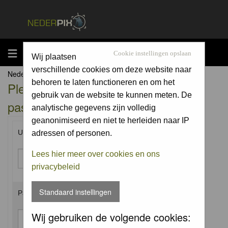
MENU
Cookie instellingen opslaan
Wij plaatsen
verschillende cookies om deze website naar
Nederpix.nl Forum Index
behoren te laten functioneren en om het
Please enter your username and
gebruik van de website te kunnen meten. De
password to log in.
analytische gegevens zijn volledig
geanonimiseerd en niet te herleiden naar IP
Username:
adressen of personen.
Lees hier meer over cookies en ons
privacybeleid
Standaard instellingen
Password:
Wij gebruiken de volgende cookies: