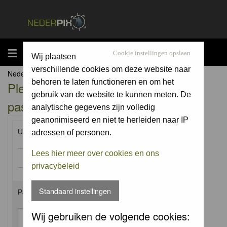
MENU
Cookie instellingen opslaan
Wij plaatsen
verschillende cookies om deze website naar
Nederpix.nl Forum Index
behoren te laten functioneren en om het
Please enter your username and
gebruik van de website te kunnen meten. De
password to log in.
analytische gegevens zijn volledig
geanonimiseerd en niet te herleiden naar IP
Username:
adressen of personen.
Lees hier meer over cookies en ons
privacybeleid
Standaard instellingen
Password:
Wij gebruiken de volgende cookies: