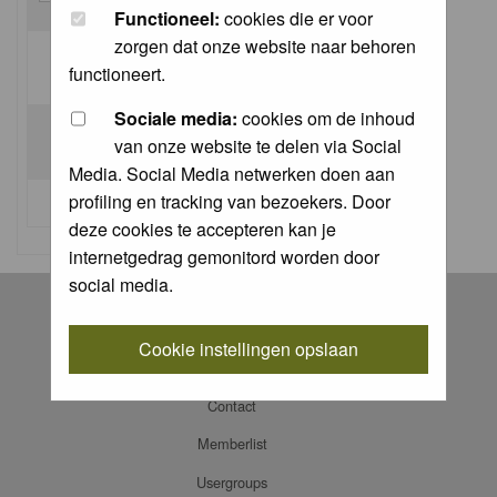
Functioneel:
cookies die er voor
zorgen dat onze website naar behoren
Log me on automatically each visit:
functioneert.
Sociale media:
cookies om de inhoud
van onze website te delen via Social
Media. Social Media netwerken doen aan
profiling en tracking van bezoekers. Door
I forgot my password
deze cookies te accepteren kan je
internetgedrag gemonitord worden door
social media.
Register
Log in
Cookie instellingen opslaan
FAQ
Contact
Memberlist
Usergroups