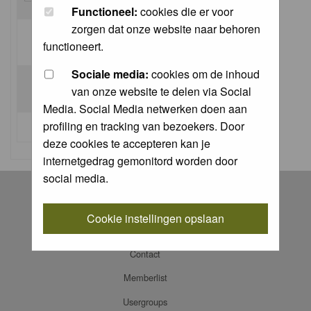
Functioneel:
cookies die er voor
zorgen dat onze website naar behoren
Log me on automatically each visit:
functioneert.
Sociale media:
cookies om de inhoud
van onze website te delen via Social
Media. Social Media netwerken doen aan
profiling en tracking van bezoekers. Door
I forgot my password
deze cookies te accepteren kan je
internetgedrag gemonitord worden door
social media.
Register
Log in
Cookie instellingen opslaan
FAQ
Contact
Memberlist
Usergroups