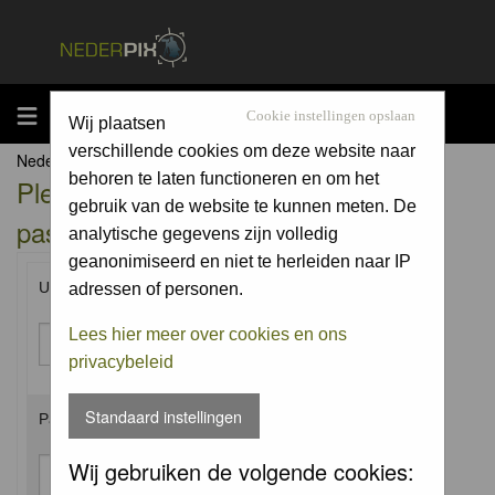
MENU
Cookie instellingen opslaan
Wij plaatsen
verschillende cookies om deze website naar
Nederpix.nl Forum Index
behoren te laten functioneren en om het
Please enter your username and
gebruik van de website te kunnen meten. De
password to log in.
analytische gegevens zijn volledig
geanonimiseerd en niet te herleiden naar IP
Username:
adressen of personen.
Lees hier meer over cookies en ons
privacybeleid
Standaard instellingen
Password:
Wij gebruiken de volgende cookies: