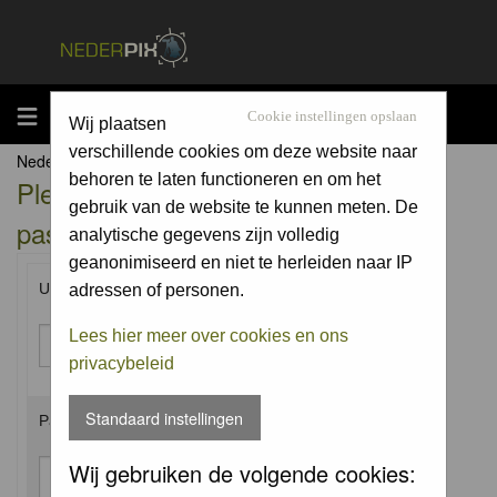
MENU
Cookie instellingen opslaan
Wij plaatsen
verschillende cookies om deze website naar
Nederpix.nl Forum Index
behoren te laten functioneren en om het
Please enter your username and
gebruik van de website te kunnen meten. De
password to log in.
analytische gegevens zijn volledig
geanonimiseerd en niet te herleiden naar IP
Username:
adressen of personen.
Lees hier meer over cookies en ons
privacybeleid
Standaard instellingen
Password:
Wij gebruiken de volgende cookies: