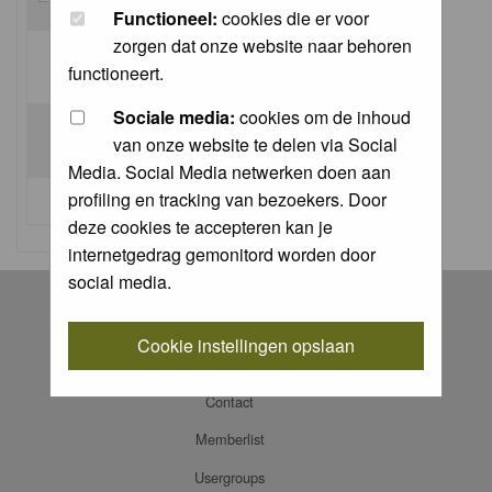
Functioneel:
cookies die er voor
zorgen dat onze website naar behoren
Log me on automatically each visit:
functioneert.
Sociale media:
cookies om de inhoud
van onze website te delen via Social
Media. Social Media netwerken doen aan
profiling en tracking van bezoekers. Door
I forgot my password
deze cookies te accepteren kan je
internetgedrag gemonitord worden door
social media.
Register
Log in
Cookie instellingen opslaan
FAQ
Contact
Memberlist
Usergroups