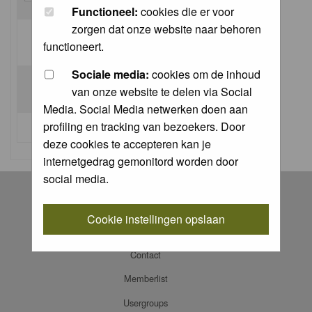
Functioneel:
cookies die er voor
zorgen dat onze website naar behoren
Log me on automatically each visit:
functioneert.
Sociale media:
cookies om de inhoud
van onze website te delen via Social
Media. Social Media netwerken doen aan
profiling en tracking van bezoekers. Door
I forgot my password
deze cookies te accepteren kan je
internetgedrag gemonitord worden door
social media.
Register
Log in
Cookie instellingen opslaan
FAQ
Contact
Memberlist
Usergroups