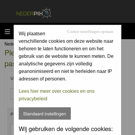
MENU
Cookie instellingen opslaan
Wij plaatsen
verschillende cookies om deze website naar
Nederpix.nl Forum Index
behoren te laten functioneren en om het
Please enter your username and
gebruik van de website te kunnen meten. De
password to log in.
analytische gegevens zijn volledig
geanonimiseerd en niet te herleiden naar IP
Username:
adressen of personen.
Lees hier meer over cookies en ons
privacybeleid
Standaard instellingen
Password:
Wij gebruiken de volgende cookies: