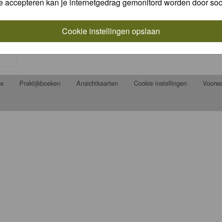
e accepteren kan je internetgedrag gemonitord worden door soc
Cookie instellingen opslaan
ps
Praktijkboeken
Ansichtkaarten
Cookie instellingen
Voorw