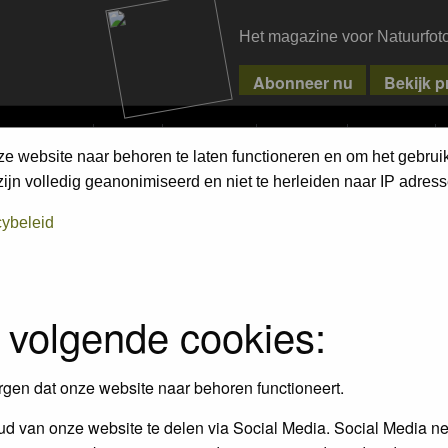
Het magazine voor Natuurfot
MPETITIONS
PIXPAS
MAGAZINE
WEBSHOP
CONTACT
ze website naar behoren te laten functioneren en om het gebrui
jn volledig geanonimiseerd en niet te herleiden naar IP adress
assword to log in.
cybeleid
 volgende cookies:
rgen dat onze website naar behoren functioneert.
d van onze website te delen via Social Media. Social Media ne