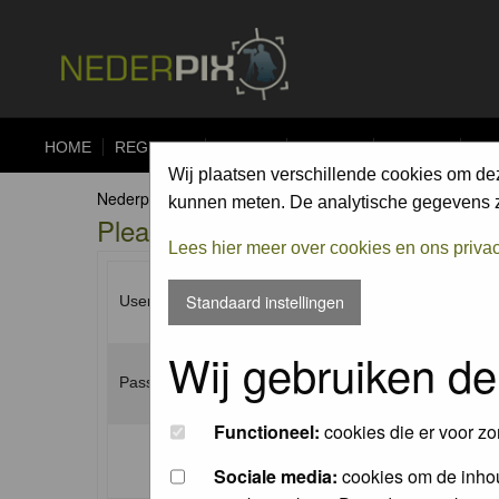
HOME
REGISTER
FORUM
UPLOAD
ALBUMS
CO
Wij plaatsen verschillende cookies om de
Nederpix.nl Forum Index
kunnen meten. De analytische gegevens zi
Please enter your username and p
Lees hier meer over cookies en ons priva
Standaard instellingen
Username:
Wij gebruiken de
Password:
Functioneel:
cookies die er voor zo
Log me on automatically each visit:
Sociale media:
cookies om de inhou