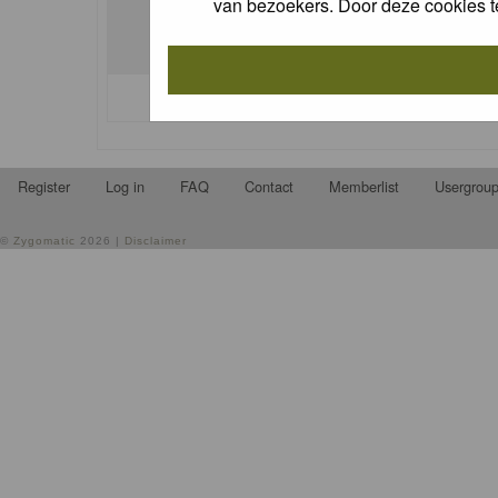
van bezoekers. Door deze cookies t
I forgot my password
Register
Log in
FAQ
Contact
Memberlist
Usergrou
©
Zygomatic
2026 |
Disclaimer