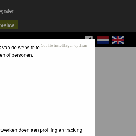
ografen
FAQ
SEARCH
LOG IN
Cookie instellingen opslaan
k van de website te
en of personen.
twerken doen aan profiling en tracking