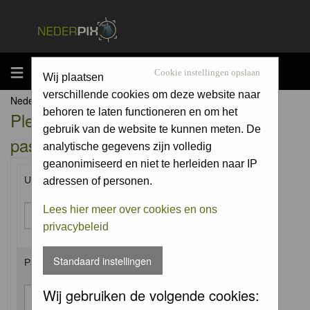
MENU
Cookie instellingen opslaan
Wij plaatsen
verschillende cookies om deze website naar
Nederpix.nl Forum Index
behoren te laten functioneren en om het
Please enter your username and
gebruik van de website te kunnen meten. De
password to log in.
analytische gegevens zijn volledig
geanonimiseerd en niet te herleiden naar IP
Username:
adressen of personen.
Lees hier meer over cookies en ons
privacybeleid
Standaard instellingen
Password:
Wij gebruiken de volgende cookies: