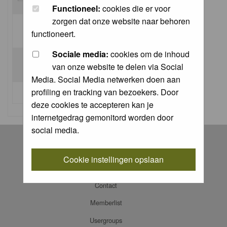
Functioneel:
cookies die er voor
zorgen dat onze website naar behoren
Log me on automatically each visit:
functioneert.
Sociale media:
cookies om de inhoud
van onze website te delen via Social
Media. Social Media netwerken doen aan
profiling en tracking van bezoekers. Door
I forgot my password
deze cookies te accepteren kan je
internetgedrag gemonitord worden door
social media.
Register
Log in
Cookie instellingen opslaan
FAQ
Contact
Memberlist
Usergroups