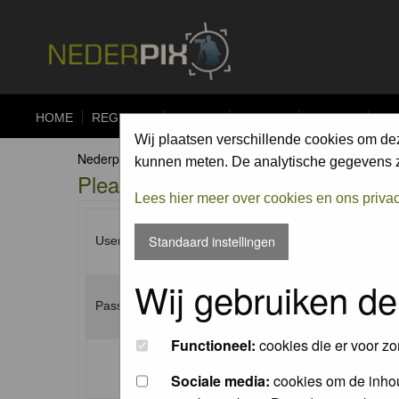
HOME
REGISTER
FORUM
UPLOAD
ALBUMS
CO
Wij plaatsen verschillende cookies om de
Nederpix.nl Forum Index
kunnen meten. De analytische gegevens zi
Please enter your username and p
Lees hier meer over cookies en ons priva
Standaard instellingen
Username:
Wij gebruiken de
Password:
Functioneel:
cookies die er voor zo
Log me on automatically each visit:
Sociale media:
cookies om de inhou