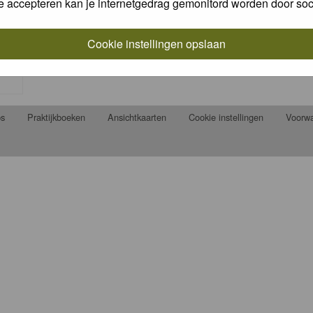
e accepteren kan je internetgedrag gemonitord worden door soc
Cookie instellingen opslaan
ps
Praktijkboeken
Ansichtkaarten
Cookie instellingen
Voorw