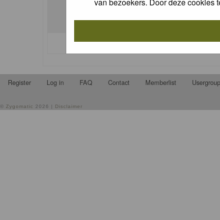
van bezoekers. Door deze cookies t
I forgot my password
Register
Log in
FAQ
Contact
Memberlist
Usergrou
©
Zygomatic
2026 |
Disclaimer