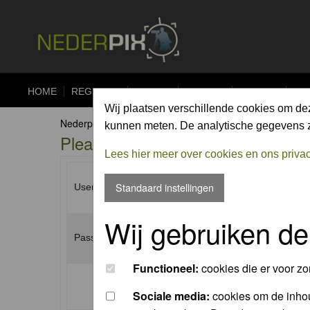
HOME
REGISTER
FORUM
UPLOAD
ALBUMS
CO
Wij plaatsen verschillende cookies om de
Nederpix.nl Forum Index
kunnen meten. De analytische gegevens zi
Please enter your username and p
Lees hier meer over cookies en ons priva
Standaard instellingen
Username:
Wij gebruiken de
Password:
Functioneel:
cookies die er voor zo
Log me on automatically each visit:
Sociale media:
cookies om de inhou