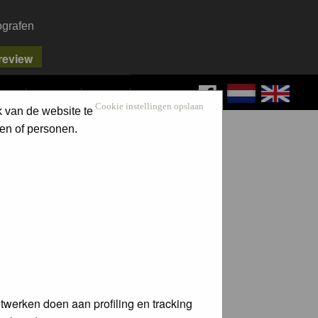
ografen
FAQ
SEARCH
LOG IN
Cookie instellingen opslaan
k van de website te
en of personen.
twerken doen aan profiling en tracking