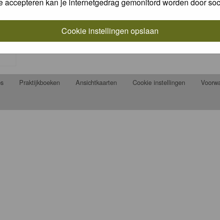
e accepteren kan je internetgedrag gemonitord worden door soc
Cookie instellingen opslaan
ps
Praktijkboeken
Ansichtkaarten
Cookie instellingen
Voorw