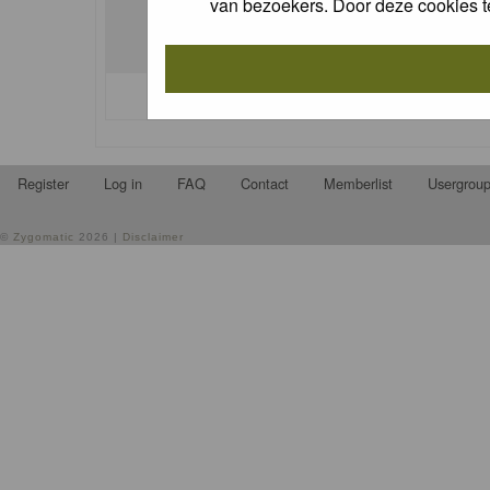
van bezoekers. Door deze cookies t
I forgot my password
Register
Log in
FAQ
Contact
Memberlist
Usergrou
©
Zygomatic
2026 |
Disclaimer