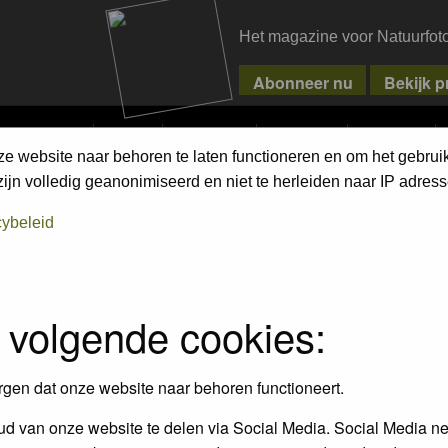
Het magazine voor Natuurfot
MPETITIONS
PIXPAS
MAGAZINE
WEBSHOP
CONTACT
ze website naar behoren te laten functioneren en om het gebrui
jn volledig geanonimiseerd en niet te herleiden naar IP adress
assword to log in.
cybeleid
 volgende cookies:
rgen dat onze website naar behoren functioneert.
d van onze website te delen via Social Media. Social Media ne