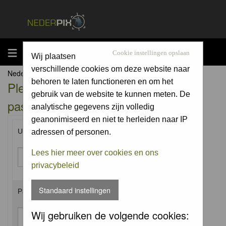
MENU
Cookie instellingen opslaan
Wij plaatsen
verschillende cookies om deze website naar
Nederpix.nl Forum Index
behoren te laten functioneren en om het
Please enter your username and
gebruik van de website te kunnen meten. De
password to log in.
analytische gegevens zijn volledig
geanonimiseerd en niet te herleiden naar IP
Username:
adressen of personen.
Lees hier meer over cookies en ons
privacybeleid
Standaard instellingen
Password:
Wij gebruiken de volgende cookies: