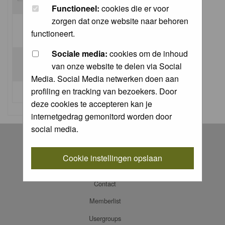
Functioneel:
cookies die er voor
zorgen dat onze website naar behoren
Log me on automatically each visit:
functioneert.
Sociale media:
cookies om de inhoud
van onze website te delen via Social
Media. Social Media netwerken doen aan
profiling en tracking van bezoekers. Door
I forgot my password
deze cookies te accepteren kan je
internetgedrag gemonitord worden door
social media.
Register
Log in
Cookie instellingen opslaan
FAQ
Contact
Memberlist
Usergroups