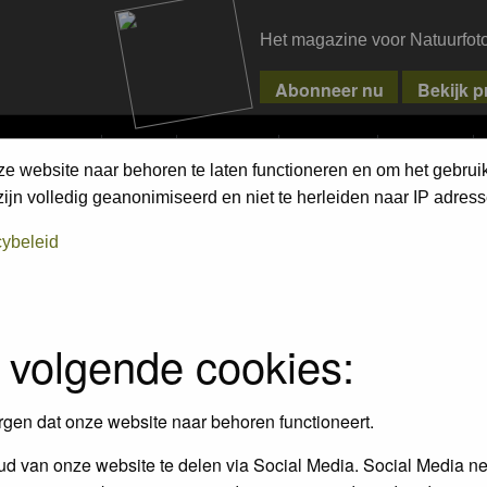
Het magazine voor Natuurfot
MPETITIONS
PIXPAS
MAGAZINE
WEBSHOP
CONTACT
ze website naar behoren te laten functioneren en om het gebrui
jn volledig geanonimiseerd en niet te herleiden naar IP adress
assword to log in.
cybeleid
 volgende cookies:
rgen dat onze website naar behoren functioneert.
d van onze website te delen via Social Media. Social Media ne