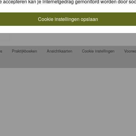
e accepteren kan je internetgedrag gemonitord worden door soc
Cookie instellingen opslaan
ps
Praktijkboeken
Ansichtkaarten
Cookie instellingen
Voorw