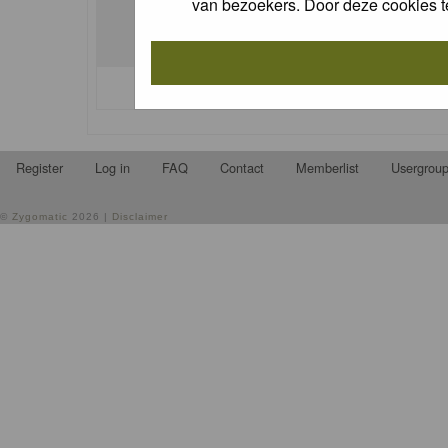
van bezoekers. Door deze cookies t
I forgot my password
Register
Log in
FAQ
Contact
Memberlist
Usergrou
©
Zygomatic
2026 |
Disclaimer