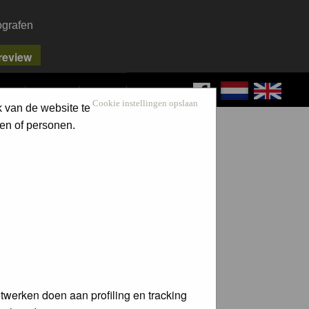
ografen
FAQ
SEARCH
LOG IN
Cookie instellingen opslaan
k van de website te
en of personen.
twerken doen aan profiling en tracking