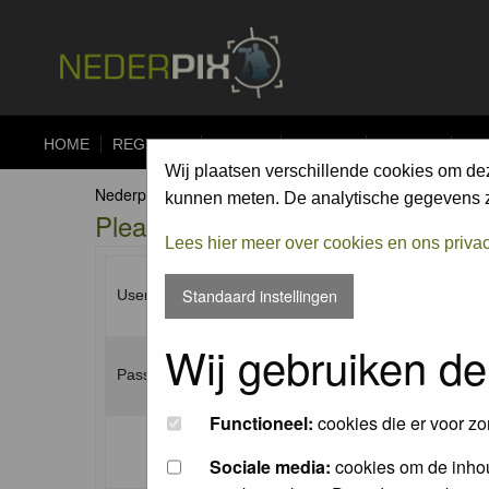
HOME
REGISTER
FORUM
UPLOAD
ALBUMS
CO
Wij plaatsen verschillende cookies om de
Nederpix.nl Forum Index
kunnen meten. De analytische gegevens zi
Please enter your username and p
Lees hier meer over cookies en ons priva
Standaard instellingen
Username:
Wij gebruiken de
Password:
Functioneel:
cookies die er voor zo
Log me on automatically each visit:
Sociale media:
cookies om de inhou