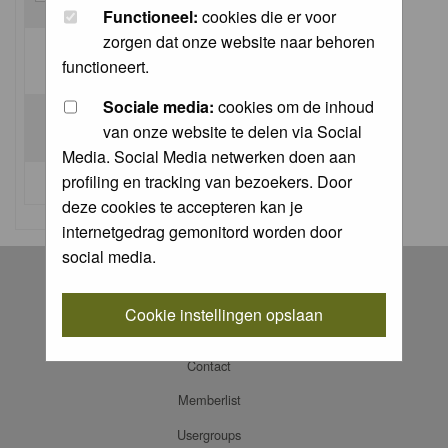
Functioneel:
cookies die er voor
zorgen dat onze website naar behoren
Log me on automatically each visit:
functioneert.
Sociale media:
cookies om de inhoud
van onze website te delen via Social
Media. Social Media netwerken doen aan
profiling en tracking van bezoekers. Door
I forgot my password
deze cookies te accepteren kan je
internetgedrag gemonitord worden door
social media.
Register
Log in
Cookie instellingen opslaan
FAQ
Contact
Memberlist
Usergroups