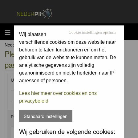
MENU
Cookie instellingen opslaan
Wij plaatsen
verschillende cookies om deze website naar
Nederpix.nl Forum Index
behoren te laten functioneren en om het
Please enter your username and
gebruik van de website te kunnen meten. De
password to log in.
analytische gegevens zijn volledig
geanonimiseerd en niet te herleiden naar IP
Username:
adressen of personen.
Lees hier meer over cookies en ons
privacybeleid
Standaard instellingen
Password:
Wij gebruiken de volgende cookies: