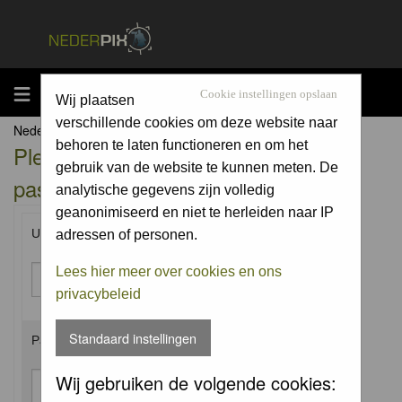
MENU
Cookie instellingen opslaan
Wij plaatsen
verschillende cookies om deze website naar
Nederpix.nl Forum Index
behoren te laten functioneren en om het
Please enter your username and
gebruik van de website te kunnen meten. De
password to log in.
analytische gegevens zijn volledig
geanonimiseerd en niet te herleiden naar IP
Username:
adressen of personen.
Lees hier meer over cookies en ons
privacybeleid
Standaard instellingen
Password:
Wij gebruiken de volgende cookies: