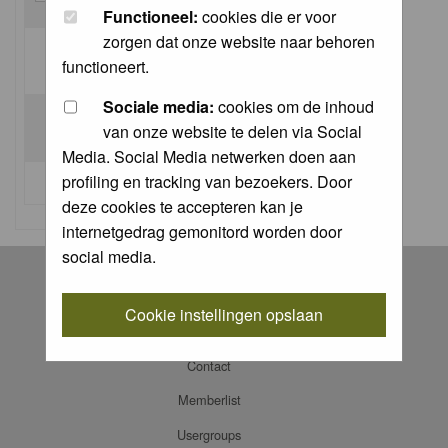
Functioneel:
cookies die er voor
zorgen dat onze website naar behoren
Log me on automatically each visit:
functioneert.
Sociale media:
cookies om de inhoud
van onze website te delen via Social
Media. Social Media netwerken doen aan
profiling en tracking van bezoekers. Door
I forgot my password
deze cookies te accepteren kan je
internetgedrag gemonitord worden door
social media.
Register
Log in
Cookie instellingen opslaan
FAQ
Contact
Memberlist
Usergroups