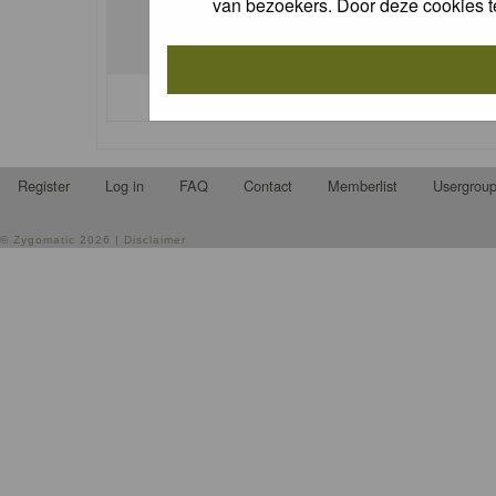
van bezoekers. Door deze cookies t
I forgot my password
Register
Log in
FAQ
Contact
Memberlist
Usergrou
©
Zygomatic
2026 |
Disclaimer