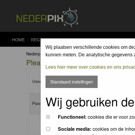
HOME
REGISTER
FORUM
UPLOAD
ALBUMS
CO
Wij plaatsen verschillende cookies om de
Nederpix.nl Forum Index
kunnen meten. De analytische gegevens zi
Please enter your username and p
Lees hier meer over cookies en ons priva
Standaard instellingen
Username:
Wij gebruiken de
Password:
Functioneel:
cookies die er voor zo
Log me on automatically each visit:
Sociale media:
cookies om de inhou