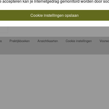
e accepteren kan je internetgedrag gemonitord worden door soc
Cookie instellingen opslaan
ps
Praktijkboeken
Ansichtkaarten
Cookie instellingen
Voorw