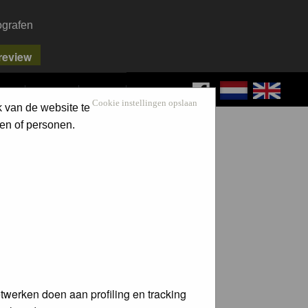
ografen
FAQ
SEARCH
LOG IN
Cookie instellingen opslaan
k van de website te
en of personen.
twerken doen aan profiling en tracking