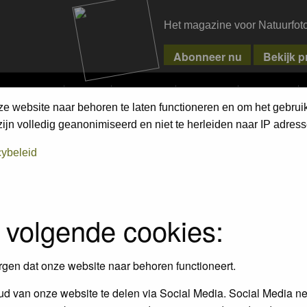
Het magazine voor Natuurfot
MPETITIONS
PIXPAS
MAGAZINE
WEBSHOP
CONTACT
ze website naar behoren te laten functioneren en om het gebrui
jn volledig geanonimiseerd en niet te herleiden naar IP adress
assword to log in.
cybeleid
 volgende cookies:
rgen dat onze website naar behoren functioneert.
d van onze website te delen via Social Media. Social Media ne