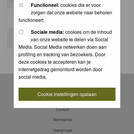
Functioneel:
cookies die er voor
zorgen dat onze website naar behoren
Log me on automatically each visit:
functioneert.
Sociale media:
cookies om de inhoud
van onze website te delen via Social
Media. Social Media netwerken doen aan
profiling en tracking van bezoekers. Door
I forgot my password
deze cookies te accepteren kan je
internetgedrag gemonitord worden door
social media.
Register
Log in
Cookie instellingen opslaan
FAQ
Contact
Memberlist
Usergroups