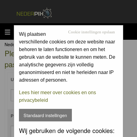
MENU
Cookie instellingen opslaan
Wij plaatsen
verschillende cookies om deze website naar
Nederpix.nl Forum Index
behoren te laten functioneren en om het
Please enter your username and
gebruik van de website te kunnen meten. De
password to log in.
analytische gegevens zijn volledig
geanonimiseerd en niet te herleiden naar IP
Username:
adressen of personen.
Lees hier meer over cookies en ons
privacybeleid
Standaard instellingen
Password:
Wij gebruiken de volgende cookies: