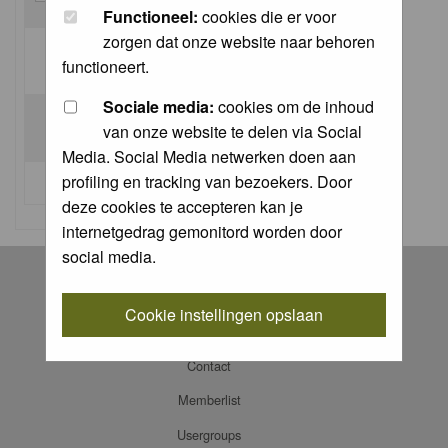
Functioneel:
cookies die er voor
zorgen dat onze website naar behoren
Log me on automatically each visit:
functioneert.
Sociale media:
cookies om de inhoud
van onze website te delen via Social
Media. Social Media netwerken doen aan
profiling en tracking van bezoekers. Door
I forgot my password
deze cookies te accepteren kan je
internetgedrag gemonitord worden door
social media.
Register
Log in
Cookie instellingen opslaan
FAQ
Contact
Memberlist
Usergroups