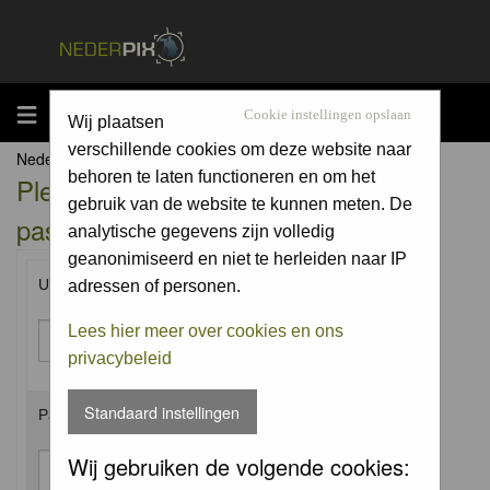
MENU
Cookie instellingen opslaan
Wij plaatsen
verschillende cookies om deze website naar
Nederpix.nl Forum Index
behoren te laten functioneren en om het
Please enter your username and
gebruik van de website te kunnen meten. De
password to log in.
analytische gegevens zijn volledig
geanonimiseerd en niet te herleiden naar IP
Username:
adressen of personen.
Lees hier meer over cookies en ons
privacybeleid
Standaard instellingen
Password:
Wij gebruiken de volgende cookies: