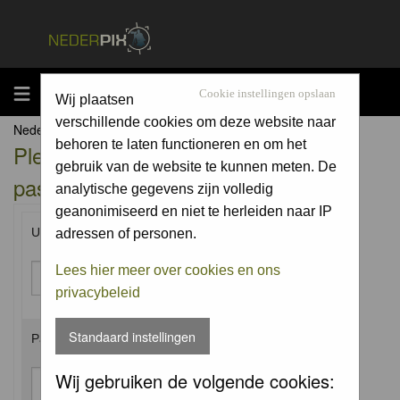
MENU
Cookie instellingen opslaan
Wij plaatsen
verschillende cookies om deze website naar
Nederpix.nl Forum Index
behoren te laten functioneren en om het
Please enter your username and
gebruik van de website te kunnen meten. De
password to log in.
analytische gegevens zijn volledig
geanonimiseerd en niet te herleiden naar IP
Username:
adressen of personen.
Lees hier meer over cookies en ons
privacybeleid
Standaard instellingen
Password:
Wij gebruiken de volgende cookies: