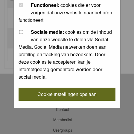
Functioneel:
cookies die er voor
zorgen dat onze website naar behoren
Log me on automatically each visit:
functioneert.
Sociale media:
cookies om de inhoud
van onze website te delen via Social
Media. Social Media netwerken doen aan
profiling en tracking van bezoekers. Door
I forgot my password
deze cookies te accepteren kan je
internetgedrag gemonitord worden door
social media.
Register
Log in
Cookie instellingen opslaan
FAQ
Contact
Memberlist
Usergroups