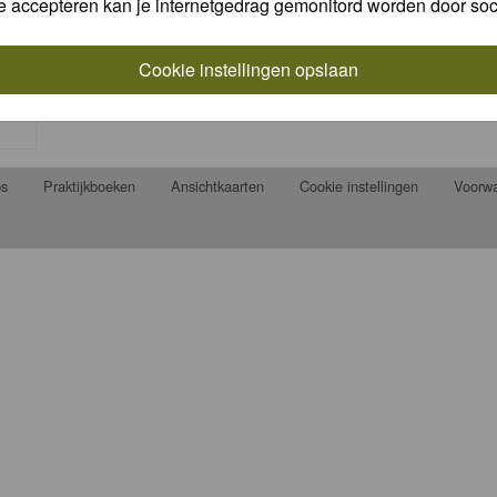
e accepteren kan je internetgedrag gemonitord worden door soc
Cookie instellingen opslaan
ps
Praktijkboeken
Ansichtkaarten
Cookie instellingen
Voorw