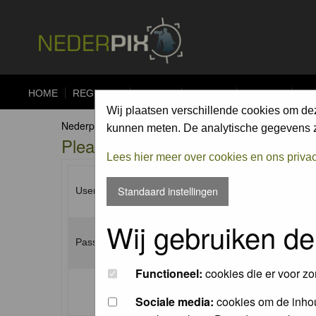
HOME
REGISTER
FORUM
UPLOAD
ALBUMS
CO
Wij plaatsen verschillende cookies om de
Nederpix.nl Forum Index
kunnen meten. De analytische gegevens zi
Please enter your username and p
Lees hier meer over cookies en ons priva
Standaard instellingen
Username:
Wij gebruiken de
Password:
Functioneel:
cookies die er voor zo
Log me on automatically each visit:
Sociale media:
cookies om de inhou