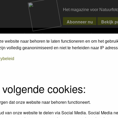
Het magazine voor Natuurfot
MPETITIONS
PIXPAS
MAGAZINE
WEBSHOP
CONTACT
ze website naar behoren te laten functioneren en om het gebrui
jn volledig geanonimiseerd en niet te herleiden naar IP adress
assword to log in.
cybeleid
 volgende cookies:
rgen dat onze website naar behoren functioneert.
d van onze website te delen via Social Media. Social Media ne