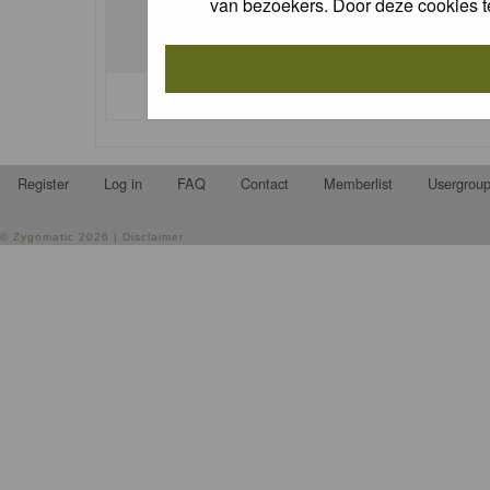
van bezoekers. Door deze cookies t
I forgot my password
Register
Log in
FAQ
Contact
Memberlist
Usergrou
©
Zygomatic
2026 |
Disclaimer