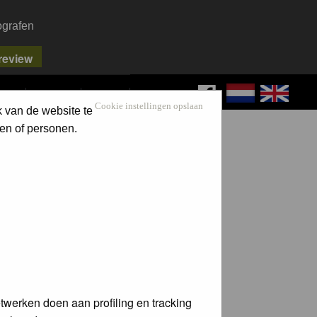
ografen
FAQ
SEARCH
LOG IN
Cookie instellingen opslaan
k van de website te
en of personen.
twerken doen aan profiling en tracking