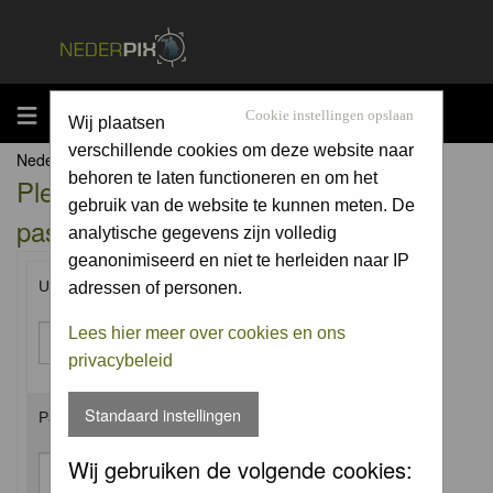
MENU
Cookie instellingen opslaan
Wij plaatsen
verschillende cookies om deze website naar
Nederpix.nl Forum Index
behoren te laten functioneren en om het
Please enter your username and
gebruik van de website te kunnen meten. De
password to log in.
analytische gegevens zijn volledig
geanonimiseerd en niet te herleiden naar IP
Username:
adressen of personen.
Lees hier meer over cookies en ons
privacybeleid
Standaard instellingen
Password:
Wij gebruiken de volgende cookies: