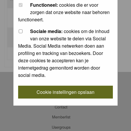
Functioneel:
cookies die er voor
zorgen dat onze website naar behoren
Log me on automatically each visit:
functioneert.
Sociale media:
cookies om de inhoud
van onze website te delen via Social
Media. Social Media netwerken doen aan
profiling en tracking van bezoekers. Door
I forgot my password
deze cookies te accepteren kan je
internetgedrag gemonitord worden door
social media.
Register
Log in
Cookie instellingen opslaan
FAQ
Contact
Memberlist
Usergroups