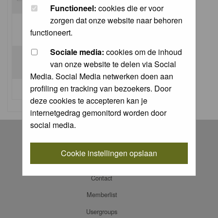
Functioneel:
cookies die er voor
zorgen dat onze website naar behoren
Log me on automatically each visit:
functioneert.
Sociale media:
cookies om de inhoud
van onze website te delen via Social
Media. Social Media netwerken doen aan
profiling en tracking van bezoekers. Door
I forgot my password
deze cookies te accepteren kan je
internetgedrag gemonitord worden door
social media.
Register
Log in
Cookie instellingen opslaan
FAQ
Contact
Memberlist
Usergroups