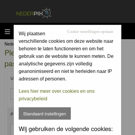
MENU
Cookie instellingen opslaan
Wij plaatsen
verschillende cookies om deze website naar
Nederpix.nl Forum Index
behoren te laten functioneren en om het
Please enter your username and
gebruik van de website te kunnen meten. De
password to log in.
analytische gegevens zijn volledig
geanonimiseerd en niet te herleiden naar IP
Username:
adressen of personen.
Lees hier meer over cookies en ons
privacybeleid
Standaard instellingen
Password:
Wij gebruiken de volgende cookies: