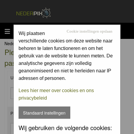
MENU
Cookie instellingen opslaan
Wij plaatsen
verschillende cookies om deze website naar
Nederpix.nl Forum Index
behoren te laten functioneren en om het
Please enter your username and
gebruik van de website te kunnen meten. De
password to log in.
analytische gegevens zijn volledig
geanonimiseerd en niet te herleiden naar IP
Username:
adressen of personen.
Lees hier meer over cookies en ons
privacybeleid
Standaard instellingen
Password:
Wij gebruiken de volgende cookies: