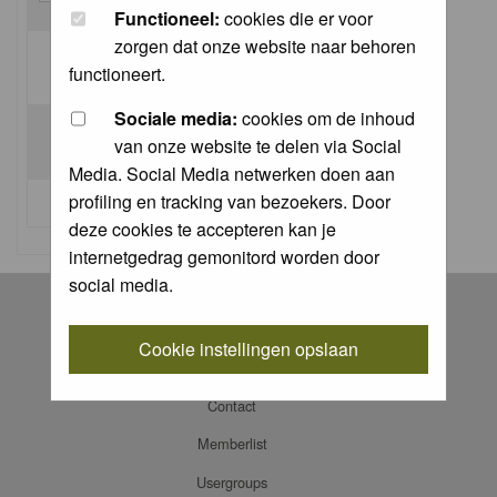
Functioneel:
cookies die er voor
zorgen dat onze website naar behoren
Log me on automatically each visit:
functioneert.
Sociale media:
cookies om de inhoud
van onze website te delen via Social
Media. Social Media netwerken doen aan
profiling en tracking van bezoekers. Door
I forgot my password
deze cookies te accepteren kan je
internetgedrag gemonitord worden door
social media.
Register
Log in
Cookie instellingen opslaan
FAQ
Contact
Memberlist
Usergroups