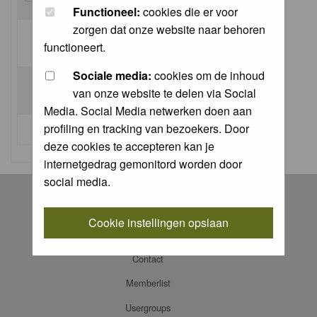
Functioneel:
cookies die er voor
zorgen dat onze website naar behoren
Log me on automatically each visit:
functioneert.
Sociale media:
cookies om de inhoud
van onze website te delen via Social
Media. Social Media netwerken doen aan
profiling en tracking van bezoekers. Door
I forgot my password
deze cookies te accepteren kan je
internetgedrag gemonitord worden door
social media.
Register
Log in
Cookie instellingen opslaan
FAQ
Contact
Memberlist
Usergroups