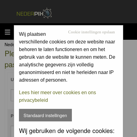
MENU
Cookie instellingen opslaan
Wij plaatsen
verschillende cookies om deze website naar
Nederpix.nl Forum Index
behoren te laten functioneren en om het
Please enter your username and
gebruik van de website te kunnen meten. De
password to log in.
analytische gegevens zijn volledig
geanonimiseerd en niet te herleiden naar IP
Username:
adressen of personen.
Lees hier meer over cookies en ons
privacybeleid
Standaard instellingen
Password:
Wij gebruiken de volgende cookies: