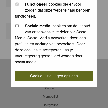
Functioneel:
cookies die er voor
zorgen dat onze website naar behoren
Log me on automatically each visit:
functioneert.
Sociale media:
cookies om de inhoud
van onze website te delen via Social
Media. Social Media netwerken doen aan
profiling en tracking van bezoekers. Door
I forgot my password
deze cookies te accepteren kan je
internetgedrag gemonitord worden door
social media.
Register
Log in
Cookie instellingen opslaan
FAQ
Contact
Memberlist
Usergroups