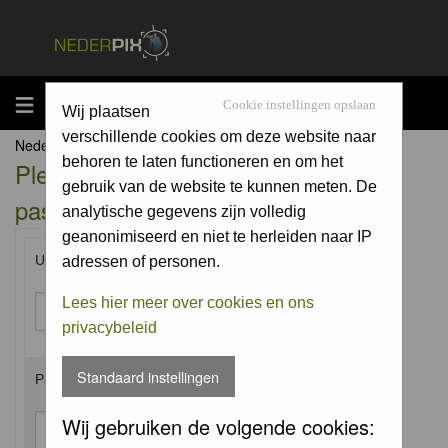
MENU
Cookie instellingen opslaan
Wij plaatsen
verschillende cookies om deze website naar
Nederpix.nl Forum Index
behoren te laten functioneren en om het
Please enter your username and
gebruik van de website te kunnen meten. De
password to log in.
analytische gegevens zijn volledig
geanonimiseerd en niet te herleiden naar IP
Username:
adressen of personen.
Lees hier meer over cookies en ons
privacybeleid
Standaard instellingen
Password:
Wij gebruiken de volgende cookies: