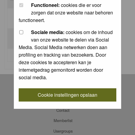
Functioneel:
cookies die er voor
zorgen dat onze website naar behoren
Log me on automatically each visit:
functioneert.
Sociale media:
cookies om de inhoud
van onze website te delen via Social
Media. Social Media netwerken doen aan
profiling en tracking van bezoekers. Door
I forgot my password
deze cookies te accepteren kan je
internetgedrag gemonitord worden door
social media.
Register
Log in
Cookie instellingen opslaan
FAQ
Contact
Memberlist
Usergroups