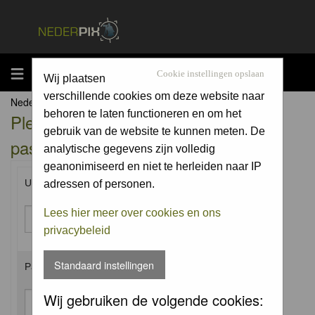
MENU
Cookie instellingen opslaan
Wij plaatsen
verschillende cookies om deze website naar
Nederpix.nl Forum Index
behoren te laten functioneren en om het
Please enter your username and
gebruik van de website te kunnen meten. De
password to log in.
analytische gegevens zijn volledig
geanonimiseerd en niet te herleiden naar IP
Username:
adressen of personen.
Lees hier meer over cookies en ons
privacybeleid
Standaard instellingen
Password:
Wij gebruiken de volgende cookies: