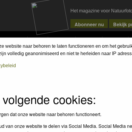
Het magazine voor Natuurfot
MPETITIONS
PIXPAS
MAGAZINE
WEBSHOP
CONTACT
ze website naar behoren te laten functioneren en om het gebrui
jn volledig geanonimiseerd en niet te herleiden naar IP adress
assword to log in.
cybeleid
 volgende cookies:
rgen dat onze website naar behoren functioneert.
d van onze website te delen via Social Media. Social Media ne