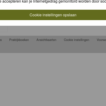
e accepteren kan je internetgedrag gemonitord worden door soc
Cookie instellingen opslaan
ps
Praktijkboeken
Ansichtkaarten
Cookie instellingen
Voorw