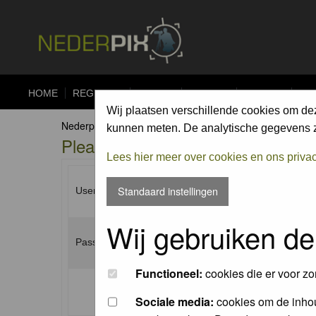
HOME
REGISTER
FORUM
UPLOAD
ALBUMS
CO
Wij plaatsen verschillende cookies om de
Nederpix.nl Forum Index
kunnen meten. De analytische gegevens zi
Please enter your username and p
Lees hier meer over cookies en ons priva
Standaard instellingen
Username:
Wij gebruiken de
Password:
Functioneel:
cookies die er voor zo
Log me on automatically each visit:
Sociale media:
cookies om de inhou