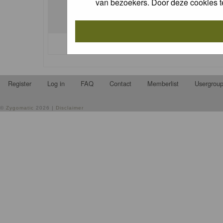
van bezoekers. Door deze cookies t
I forgot my password
Register
Log in
FAQ
Contact
Memberlist
Usergrou
©
Zygomatic
2026 |
Disclaimer