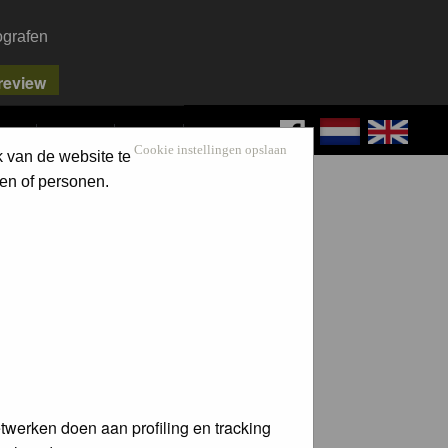
ografen
FAQ
SEARCH
LOG IN
Cookie instellingen opslaan
k van de website te
en of personen.
twerken doen aan profiling en tracking