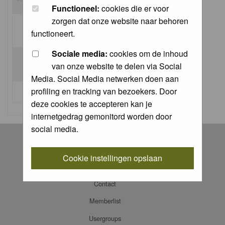
Functioneel:
cookies die er voor
zorgen dat onze website naar behoren
Log me on automatically each visit:
functioneert.
Sociale media:
cookies om de inhoud
van onze website te delen via Social
Media. Social Media netwerken doen aan
profiling en tracking van bezoekers. Door
I forgot my password
deze cookies te accepteren kan je
internetgedrag gemonitord worden door
social media.
Register
Log in
Cookie instellingen opslaan
FAQ
Contact
Memberlist
Usergroups