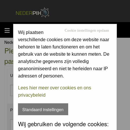
MENU
Cookie instellingen opslaan
Wij plaatsen
verschillende cookies om deze website naar
Nederpix.nl Forum Index
behoren te laten functioneren en om het
Please enter your username and
gebruik van de website te kunnen meten. De
password to log in.
analytische gegevens zijn volledig
geanonimiseerd en niet te herleiden naar IP
Username:
adressen of personen.
Lees hier meer over cookies en ons
privacybeleid
Standaard instellingen
Password:
Wij gebruiken de volgende cookies: