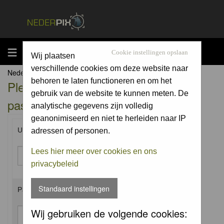
MENU
Cookie instellingen opslaan
Wij plaatsen
verschillende cookies om deze website naar
Nederpix.nl Forum Index
behoren te laten functioneren en om het
Please enter your username and
gebruik van de website te kunnen meten. De
password to log in.
analytische gegevens zijn volledig
geanonimiseerd en niet te herleiden naar IP
Username:
adressen of personen.
Lees hier meer over cookies en ons
privacybeleid
Standaard instellingen
Password:
Wij gebruiken de volgende cookies: