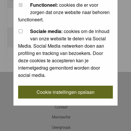
Functioneel:
cookies die er voor
zorgen dat onze website naar behoren
Log me on automatically each visit:
functioneert.
Sociale media:
cookies om de inhoud
van onze website te delen via Social
Media. Social Media netwerken doen aan
profiling en tracking van bezoekers. Door
I forgot my password
deze cookies te accepteren kan je
internetgedrag gemonitord worden door
social media.
Register
Log in
Cookie instellingen opslaan
FAQ
Contact
Memberlist
Usergroups