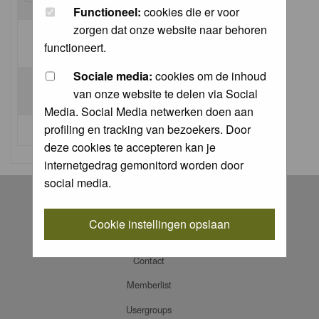
Functioneel:
cookies die er voor
zorgen dat onze website naar behoren
Log me on automatically each visit:
functioneert.
Sociale media:
cookies om de inhoud
van onze website te delen via Social
Media. Social Media netwerken doen aan
profiling en tracking van bezoekers. Door
I forgot my password
deze cookies te accepteren kan je
internetgedrag gemonitord worden door
social media.
Register
Log in
Cookie instellingen opslaan
FAQ
Contact
Memberlist
Usergroups