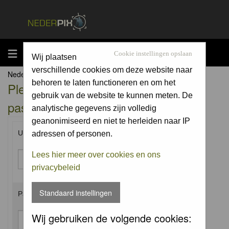
MENU
Cookie instellingen opslaan
Wij plaatsen
verschillende cookies om deze website naar
Nederpix.nl Forum Index
behoren te laten functioneren en om het
Please enter your username and
gebruik van de website te kunnen meten. De
password to log in.
analytische gegevens zijn volledig
geanonimiseerd en niet te herleiden naar IP
Username:
adressen of personen.
Lees hier meer over cookies en ons
privacybeleid
Standaard instellingen
Password:
Wij gebruiken de volgende cookies: