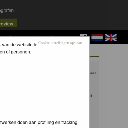
ografen
FAQ
SEARCH
LOG IN
Cookie instellingen opslaan
k van de website te
WELCOME GUEST
en of personen.
Nederpix.nl is hét platform voor de
natuurfotograaf.
Maak nu een account aan
en upload ook jouw mooiste foto's.
Raak geïnspireerd door het werk van
anderen en leer en praat mee over alles
wat bij natuurfotografie komt kijken!
Username:
twerken doen aan profiling en tracking