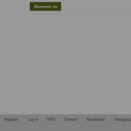
Register
Log in
FAQ
Contact
Memberlist
Usergrou