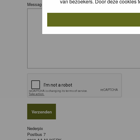
van bezoekers. Door deze cookies t
Message:
Nederpix
Postbus 7