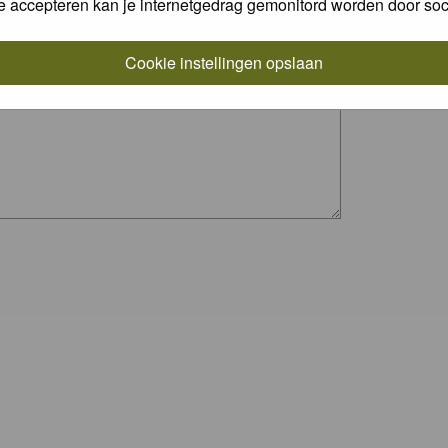
e accepteren kan je internetgedrag gemonitord worden door soc
Cookie instellingen opslaan