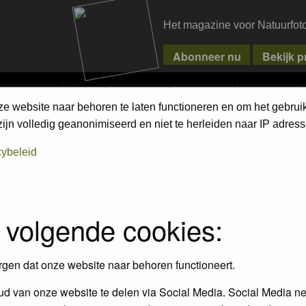
Het magazine voor Natuurfot
MPETITIONS
PIXPAS
MAGAZINE
WEBSHOP
CONTACT
ze website naar behoren te laten functioneren en om het gebrui
h on the forum
first.
jn volledig geanonimiseerd en niet te herleiden naar IP adress
cybeleid
 volgende cookies:
rgen dat onze website naar behoren functioneert.
d van onze website te delen via Social Media. Social Media ne