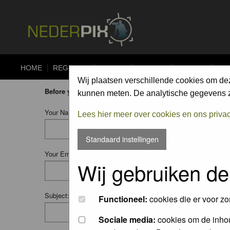
HOME
REGISTER
FORUM
UPLOAD
ALBUMS
CO
Wij plaatsen verschillende cookies om de
Before you ask your question:
please
read the FAQ
or
searc
kunnen meten. De analytische gegevens zi
Your Name:
Lees hier meer over cookies en ons priva
Standaard instellingen
Your Email:
Wij gebruiken de
Subject:
Functioneel:
cookies die er voor zo
Sociale media:
cookies om de inhou