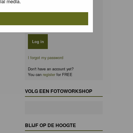
ial media.
Password:
Remember me
I forgot my password
Don't have an account yet?
You can
register
for FREE
VOLG EEN FOTOWORKSHOP
BLIJF OP DE HOOGTE