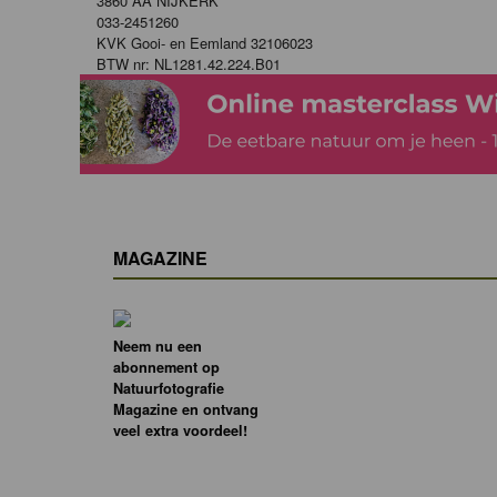
3860 AA NIJKERK
033-2451260
KVK Gooi- en Eemland 32106023
BTW nr: NL1281.42.224.B01
MAGAZINE
Neem nu een
abonnement op
Natuurfotografie
Magazine en ontvang
veel extra voordeel!