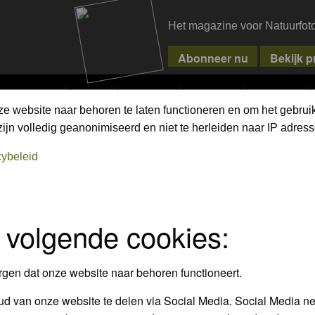
Het magazine voor Natuurfot
MPETITIONS
PIXPAS
MAGAZINE
WEBSHOP
CONTACT
ze website naar behoren te laten functioneren en om het gebrui
h on the forum
first.
jn volledig geanonimiseerd en niet te herleiden naar IP adress
cybeleid
 volgende cookies:
rgen dat onze website naar behoren functioneert.
d van onze website te delen via Social Media. Social Media ne