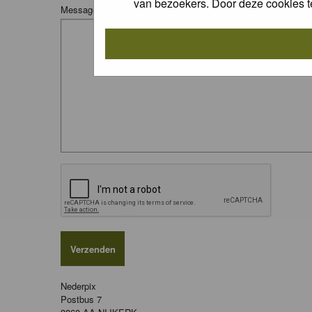
van bezoekers. Door deze cookies t
Message:
Nederpix
Postbus 7