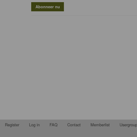
Register
Log in
FAQ
Contact
Memberlist
Usergrou