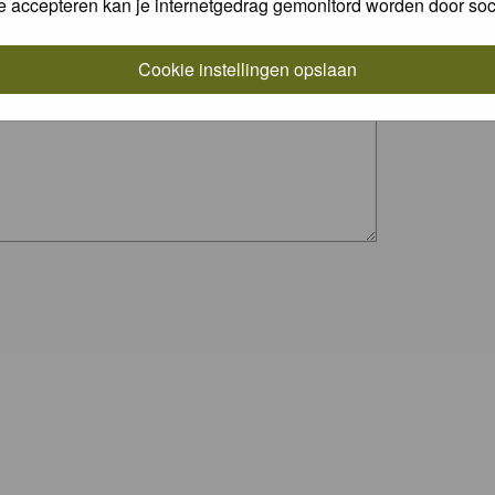
e accepteren kan je internetgedrag gemonitord worden door soc
Cookie instellingen opslaan