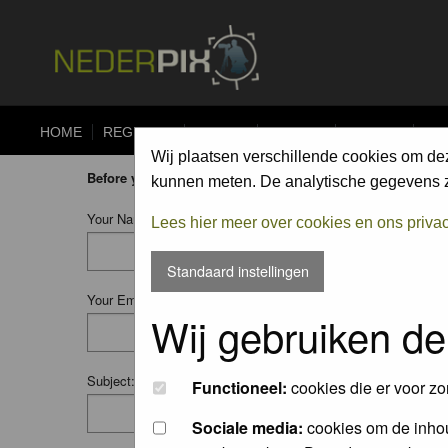
HOME
REGISTER
FORUM
UPLOAD
ALBUMS
CO
Wij plaatsen verschillende cookies om de
Before you ask your question:
please
read the FAQ
or
searc
kunnen meten. De analytische gegevens zi
Your Name:
Lees hier meer over cookies en ons priva
Standaard instellingen
Your Email:
Wij gebruiken de
Subject:
Functioneel:
cookies die er voor zo
Sociale media:
cookies om de inhou