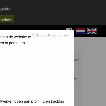
ografen
FAQ
SEARCH
LOG IN
Cookie instellingen opslaan
k van de website te
WELCOME GUEST
en of personen.
Nederpix.nl is hét platform voor de
natuurfotograaf.
Maak nu een account aan
en upload ook jouw mooiste foto's.
Raak geïnspireerd door het werk van
anderen en leer en praat mee over alles
wat bij natuurfotografie komt kijken!
Username:
twerken doen aan profiling en tracking