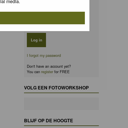
ial media.
Password:
Remember me
I forgot my password
Don't have an account yet?
You can
register
for FREE
VOLG EEN FOTOWORKSHOP
BLIJF OP DE HOOGTE