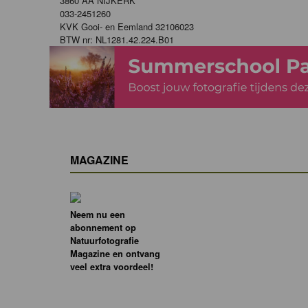
3860 AA NIJKERK
033-2451260
KVK Gooi- en Eemland 32106023
BTW nr: NL1281.42.224.B01
MAGAZINE
Neem nu een
abonnement op
Natuurfotografie
Magazine en ontvang
veel extra voordeel!