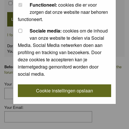
Remember me
Functioneel:
cookies die er voor
zorgen dat onze website naar behoren
functioneert.
Sociale media:
cookies om de inhoud
I forgot my password
van onze website te delen via Social
Media. Social Media netwerken doen aan
Don't have an account yet?
You can
register
for FREE
profiling en tracking van bezoekers. Door
deze cookies te accepteren kan je
internetgedrag gemonitord worden door
Before you ask your question:
please
read the FAQ
or
search on the
forum
first.
social media.
Your Name:
Cookie instellingen opslaan
Your Email: