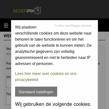
MENU
Cookie instellingen opslaan
Wij plaatsen
verschillende cookies om deze website naar
WELCOME GUEST
behoren te laten functioneren en om het
gebruik van de website te kunnen meten. De
Nederpix.nl is hét platform voor de natuurfotograaf.
Maak nu een
analytische gegevens zijn volledig
account aan
en upload ook jouw mooiste foto's.
geanonimiseerd en niet te herleiden naar IP
Raak geïnspireerd door het werk van anderen en leer en praat mee
adressen of personen.
over alles wat bij natuurfotografie komt kijken!
Lees hier meer over cookies en ons
Username:
privacybeleid
Standaard instellingen
Password:
Wij gebruiken de volgende cookies: