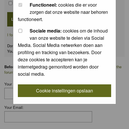
Remember me
Functioneel:
cookies die er voor
zorgen dat onze website naar behoren
functioneert.
Sociale media:
cookies om de inhoud
I forgot my password
van onze website te delen via Social
Media. Social Media netwerken doen aan
Don't have an account yet?
You can
register
for FREE
profiling en tracking van bezoekers. Door
deze cookies te accepteren kan je
internetgedrag gemonitord worden door
Before you ask your question:
please
read the FAQ
or
search on the
forum
first.
social media.
Your Name:
Cookie instellingen opslaan
Your Email: