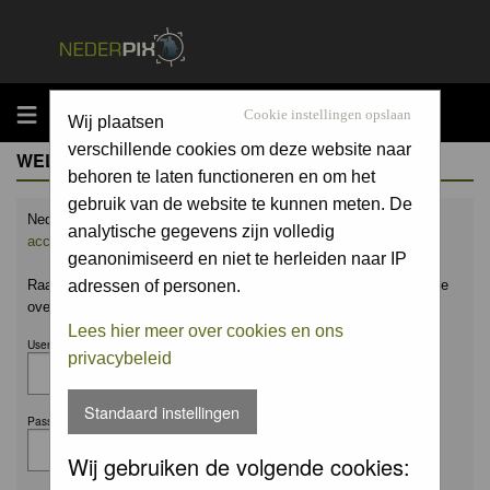
MENU
Cookie instellingen opslaan
Wij plaatsen
verschillende cookies om deze website naar
WELCOME GUEST
behoren te laten functioneren en om het
gebruik van de website te kunnen meten. De
Nederpix.nl is hét platform voor de natuurfotograaf.
Maak nu een
analytische gegevens zijn volledig
account aan
en upload ook jouw mooiste foto's.
geanonimiseerd en niet te herleiden naar IP
Raak geïnspireerd door het werk van anderen en leer en praat mee
adressen of personen.
over alles wat bij natuurfotografie komt kijken!
Lees hier meer over cookies en ons
Username:
privacybeleid
Standaard instellingen
Password:
Wij gebruiken de volgende cookies: