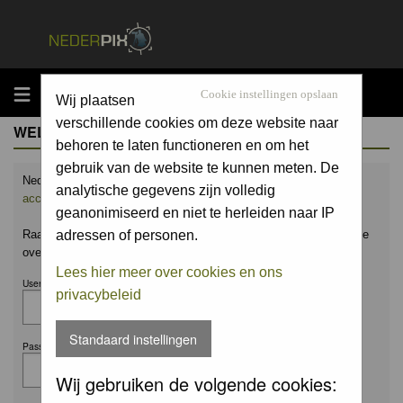
MENU
Cookie instellingen opslaan
Wij plaatsen
verschillende cookies om deze website naar
WELCOME GUEST
behoren te laten functioneren en om het
gebruik van de website te kunnen meten. De
Nederpix.nl is hét platform voor de natuurfotograaf.
Maak nu een
analytische gegevens zijn volledig
account aan
en upload ook jouw mooiste foto's.
geanonimiseerd en niet te herleiden naar IP
Raak geïnspireerd door het werk van anderen en leer en praat mee
adressen of personen.
over alles wat bij natuurfotografie komt kijken!
Lees hier meer over cookies en ons
Username:
privacybeleid
Standaard instellingen
Password:
Wij gebruiken de volgende cookies: