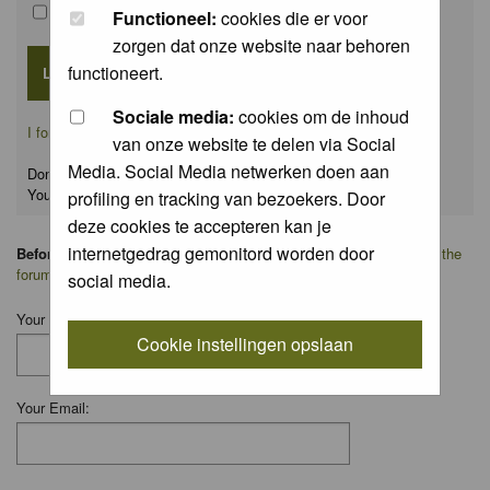
Remember me
Functioneel:
cookies die er voor
zorgen dat onze website naar behoren
functioneert.
Sociale media:
cookies om de inhoud
I forgot my password
van onze website te delen via Social
Media. Social Media netwerken doen aan
Don't have an account yet?
You can
register
for FREE
profiling en tracking van bezoekers. Door
deze cookies te accepteren kan je
internetgedrag gemonitord worden door
Before you ask your question:
please
read the FAQ
or
search on the
forum
first.
social media.
Your Name:
Cookie instellingen opslaan
Your Email: