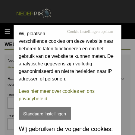
MENU
Cookie instellingen opslaan
Wij plaatsen
verschillende cookies om deze website naar
WELCOME GUEST
behoren te laten functioneren en om het
gebruik van de website te kunnen meten. De
Nederpix.nl is hét platform voor de natuurfotograaf.
Maak nu een
analytische gegevens zijn volledig
account aan
en upload ook jouw mooiste foto's.
geanonimiseerd en niet te herleiden naar IP
Raak geïnspireerd door het werk van anderen en leer en praat mee
adressen of personen.
over alles wat bij natuurfotografie komt kijken!
Lees hier meer over cookies en ons
Username:
privacybeleid
Standaard instellingen
Password:
Wij gebruiken de volgende cookies: