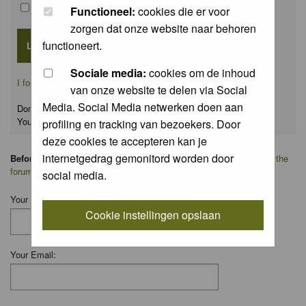
Remember me
Functioneel:
cookies die er voor
zorgen dat onze website naar behoren
functioneert.
Sociale media:
cookies om de inhoud
I forgot my password
van onze website te delen via Social
Media. Social Media netwerken doen aan
Don't have an account yet?
You can
register
for FREE
profiling en tracking van bezoekers. Door
deze cookies te accepteren kan je
internetgedrag gemonitord worden door
Before you ask your question:
please
read the FAQ
or
search on the
forum
first.
social media.
Your Name:
Cookie instellingen opslaan
Your Email: