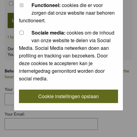
Remember me
Functioneel:
cookies die er voor
zorgen dat onze website naar behoren
functioneert.
Sociale media:
cookies om de inhoud
I forgot my password
van onze website te delen via Social
Media. Social Media netwerken doen aan
Don't have an account yet?
You can
register
for FREE
profiling en tracking van bezoekers. Door
deze cookies te accepteren kan je
internetgedrag gemonitord worden door
Before you ask your question:
please
read the FAQ
or
search on the
forum
first.
social media.
Your Name:
Cookie instellingen opslaan
Your Email: