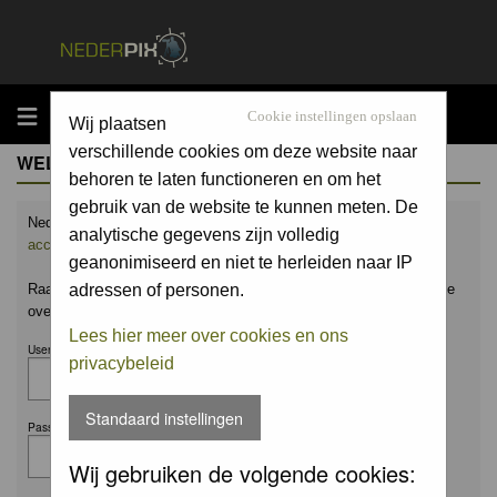
MENU
Cookie instellingen opslaan
Wij plaatsen
verschillende cookies om deze website naar
WELCOME GUEST
behoren te laten functioneren en om het
gebruik van de website te kunnen meten. De
Nederpix.nl is hét platform voor de natuurfotograaf.
Maak nu een
analytische gegevens zijn volledig
account aan
en upload ook jouw mooiste foto's.
geanonimiseerd en niet te herleiden naar IP
Raak geïnspireerd door het werk van anderen en leer en praat mee
adressen of personen.
over alles wat bij natuurfotografie komt kijken!
Lees hier meer over cookies en ons
Username:
privacybeleid
Standaard instellingen
Password:
Wij gebruiken de volgende cookies: