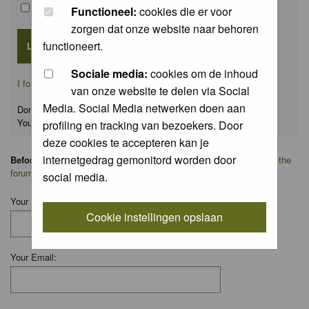
Remember me
Functioneel:
cookies die er voor
zorgen dat onze website naar behoren
functioneert.
Sociale media:
cookies om de inhoud
I forgot my password
van onze website te delen via Social
Media. Social Media netwerken doen aan
Don't have an account yet?
You can
register
for FREE
profiling en tracking van bezoekers. Door
deze cookies te accepteren kan je
internetgedrag gemonitord worden door
Before you ask your question:
please
read the FAQ
or
search on the
forum
first.
social media.
Your Name:
Cookie instellingen opslaan
Your Email: