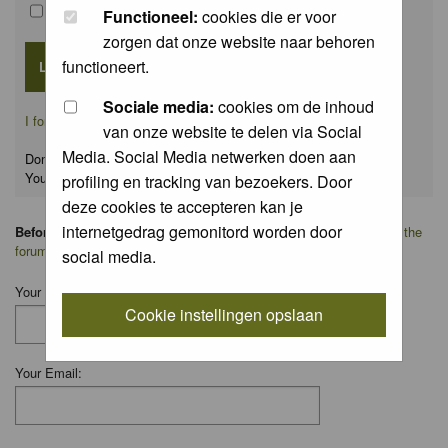
Remember me
Functioneel:
cookies die er voor
zorgen dat onze website naar behoren
functioneert.
Sociale media:
cookies om de inhoud
I forgot my password
van onze website te delen via Social
Media. Social Media netwerken doen aan
Don't have an account yet?
You can
register
for FREE
profiling en tracking van bezoekers. Door
deze cookies te accepteren kan je
internetgedrag gemonitord worden door
Before you ask your question:
please
read the FAQ
or
search on the
forum
first.
social media.
Your Name:
Cookie instellingen opslaan
Your Email: