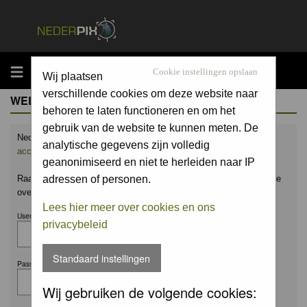
MENU
Cookie instellingen opslaan
Wij plaatsen
verschillende cookies om deze website naar
WELCOME GUEST
behoren te laten functioneren en om het
gebruik van de website te kunnen meten. De
Nederpix.nl is hét platform voor de natuurfotograaf.
Maak nu een
analytische gegevens zijn volledig
account aan
en upload ook jouw mooiste foto's.
geanonimiseerd en niet te herleiden naar IP
Raak geïnspireerd door het werk van anderen en leer en praat mee
adressen of personen.
over alles wat bij natuurfotografie komt kijken!
Lees hier meer over cookies en ons
Username:
privacybeleid
Standaard instellingen
Password:
Wij gebruiken de volgende cookies: