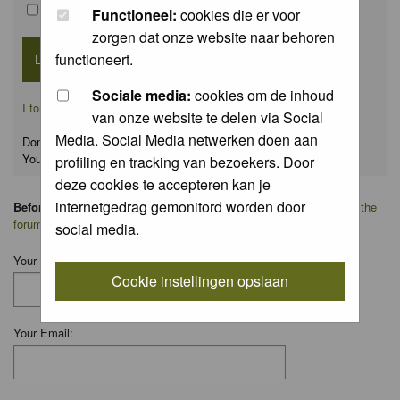
Remember me
Functioneel:
cookies die er voor
zorgen dat onze website naar behoren
functioneert.
Sociale media:
cookies om de inhoud
I forgot my password
van onze website te delen via Social
Media. Social Media netwerken doen aan
Don't have an account yet?
You can
register
for FREE
profiling en tracking van bezoekers. Door
deze cookies te accepteren kan je
internetgedrag gemonitord worden door
Before you ask your question:
please
read the FAQ
or
search on the
forum
first.
social media.
Your Name:
Cookie instellingen opslaan
Your Email: