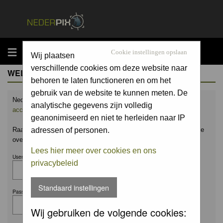
MENU
Cookie instellingen opslaan
Wij plaatsen
verschillende cookies om deze website naar
WELCOME GUEST
behoren te laten functioneren en om het
gebruik van de website te kunnen meten. De
Nederpix.nl is hét platform voor de natuurfotograaf.
Maak nu een
analytische gegevens zijn volledig
account aan
en upload ook jouw mooiste foto's.
geanonimiseerd en niet te herleiden naar IP
Raak geïnspireerd door het werk van anderen en leer en praat mee
adressen of personen.
over alles wat bij natuurfotografie komt kijken!
Lees hier meer over cookies en ons
Username:
privacybeleid
Standaard instellingen
Password:
Wij gebruiken de volgende cookies: