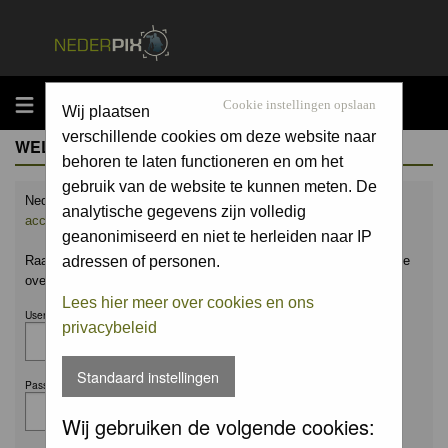
MENU
Cookie instellingen opslaan
Wij plaatsen
verschillende cookies om deze website naar
WELCOME GUEST
behoren te laten functioneren en om het
gebruik van de website te kunnen meten. De
Nederpix.nl is hét platform voor de natuurfotograaf.
Maak nu een
analytische gegevens zijn volledig
account aan
en upload ook jouw mooiste foto's.
geanonimiseerd en niet te herleiden naar IP
Raak geïnspireerd door het werk van anderen en leer en praat mee
adressen of personen.
over alles wat bij natuurfotografie komt kijken!
Lees hier meer over cookies en ons
Username:
privacybeleid
Standaard instellingen
Password:
Wij gebruiken de volgende cookies: