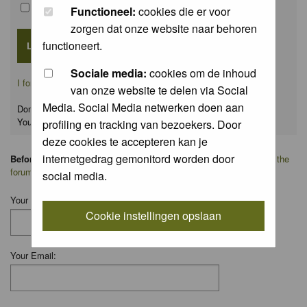
Remember me
Functioneel:
cookies die er voor
zorgen dat onze website naar behoren
functioneert.
Sociale media:
cookies om de inhoud
I forgot my password
van onze website te delen via Social
Media. Social Media netwerken doen aan
Don't have an account yet?
You can
register
for FREE
profiling en tracking van bezoekers. Door
deze cookies te accepteren kan je
internetgedrag gemonitord worden door
Before you ask your question:
please
read the FAQ
or
search on the
forum
first.
social media.
Your Name:
Cookie instellingen opslaan
Your Email: