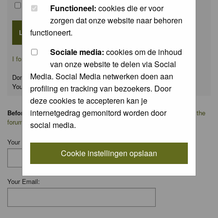
Remember me
Functioneel:
cookies die er voor
zorgen dat onze website naar behoren
functioneert.
Sociale media:
cookies om de inhoud
I forgot my password
van onze website te delen via Social
Media. Social Media netwerken doen aan
Don't have an account yet?
You can
register
for FREE
profiling en tracking van bezoekers. Door
deze cookies te accepteren kan je
internetgedrag gemonitord worden door
Before you ask your question:
please
read the FAQ
or
search on the
forum
first.
social media.
Your Name:
Cookie instellingen opslaan
Your Email: