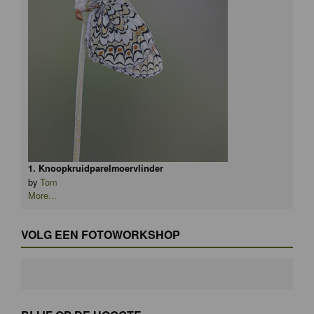
1. Knoopkruidparelmoervlinder
by
Tom
More...
VOLG EEN FOTOWORKSHOP