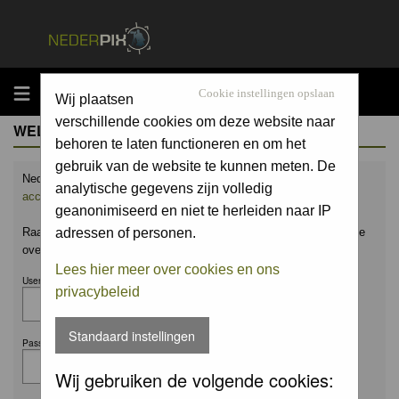
MENU
Cookie instellingen opslaan
Wij plaatsen
verschillende cookies om deze website naar
WELCOME GUEST
behoren te laten functioneren en om het
gebruik van de website te kunnen meten. De
Nederpix.nl is hét platform voor de natuurfotograaf.
Maak nu een
analytische gegevens zijn volledig
account aan
en upload ook jouw mooiste foto's.
geanonimiseerd en niet te herleiden naar IP
Raak geïnspireerd door het werk van anderen en leer en praat mee
adressen of personen.
over alles wat bij natuurfotografie komt kijken!
Lees hier meer over cookies en ons
Username:
privacybeleid
Standaard instellingen
Password:
Wij gebruiken de volgende cookies: