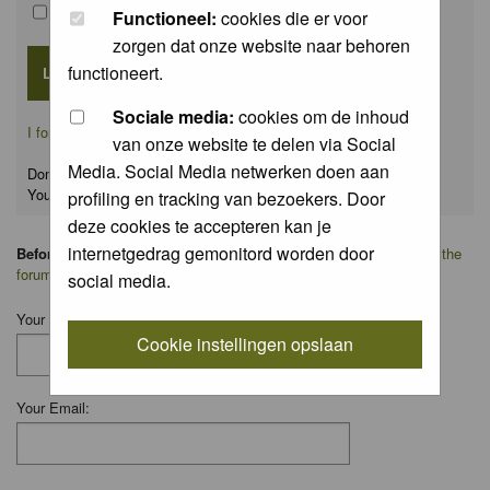
Remember me
Functioneel:
cookies die er voor
zorgen dat onze website naar behoren
functioneert.
Sociale media:
cookies om de inhoud
I forgot my password
van onze website te delen via Social
Media. Social Media netwerken doen aan
Don't have an account yet?
You can
register
for FREE
profiling en tracking van bezoekers. Door
deze cookies te accepteren kan je
internetgedrag gemonitord worden door
Before you ask your question:
please
read the FAQ
or
search on the
forum
first.
social media.
Your Name:
Cookie instellingen opslaan
Your Email: