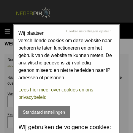
MENU
Cookie instellingen opslaan
Wij plaatsen
verschillende cookies om deze website naar
WELCOME GUEST
behoren te laten functioneren en om het
gebruik van de website te kunnen meten. De
Nederpix.nl is hét platform voor de natuurfotograaf.
Maak nu een
analytische gegevens zijn volledig
account aan
en upload ook jouw mooiste foto's.
geanonimiseerd en niet te herleiden naar IP
Raak geïnspireerd door het werk van anderen en leer en praat mee
adressen of personen.
over alles wat bij natuurfotografie komt kijken!
Lees hier meer over cookies en ons
Username:
privacybeleid
Standaard instellingen
Password:
Wij gebruiken de volgende cookies: