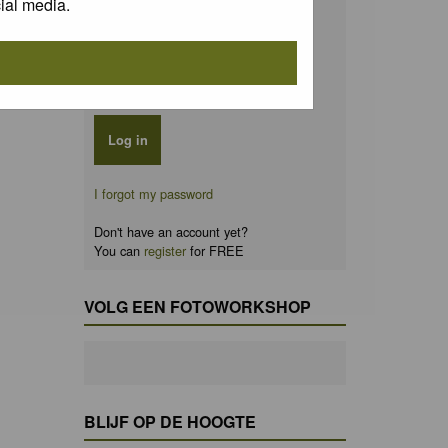
ial media.
Password:
Remember me
I forgot my password
Don't have an account yet?
You can
register
for FREE
VOLG EEN FOTOWORKSHOP
BLIJF OP DE HOOGTE