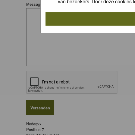
van bezoekers. Door deze cookies t
Message:
Nederpix
Postbus 7