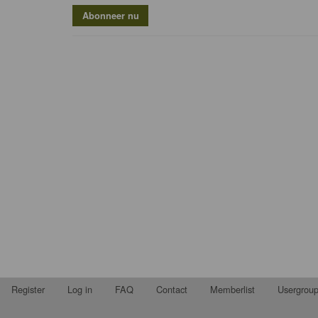
Register
Log in
FAQ
Contact
Memberlist
Usergrou