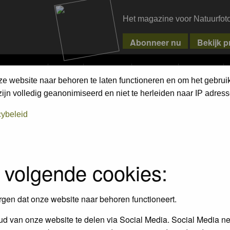
Het magazine voor Natuurfot
MPETITIONS
PIXPAS
MAGAZINE
WEBSHOP
CONTACT
ze website naar behoren te laten functioneren en om het gebrui
h on the forum
first.
jn volledig geanonimiseerd en niet te herleiden naar IP adress
cybeleid
 volgende cookies:
rgen dat onze website naar behoren functioneert.
d van onze website te delen via Social Media. Social Media ne