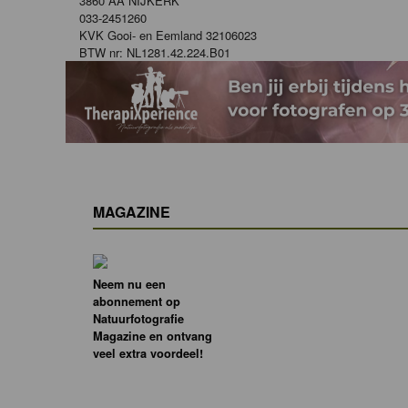
3860 AA NIJKERK
033-2451260
KVK Gooi- en Eemland 32106023
BTW nr: NL1281.42.224.B01
MAGAZINE
Neem nu een
abonnement op
Natuurfotografie
Magazine en ontvang
veel extra voordeel!