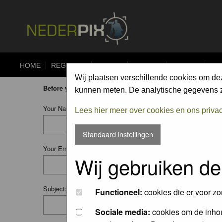
HOME
REGISTER
FORUM
UPLOAD
ALBUMS
CO
Wij plaatsen verschillende cookies om de
Before you ask your question:
please
read the FAQ
or
searc
kunnen meten. De analytische gegevens zi
Your Name:
Lees hier meer over cookies en ons priva
Standaard instellingen
Your Email:
Wij gebruiken de
Subject:
Functioneel:
cookies die er voor zo
Sociale media:
cookies om de inhou