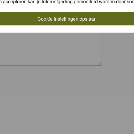
e accepteren kan je internetgedrag gemonitord worden door soc
Cookie instellingen opslaan