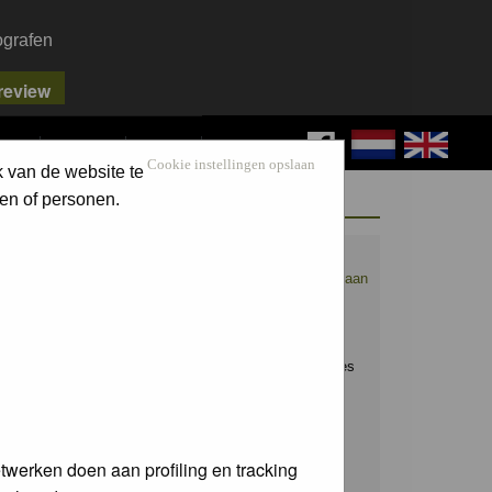
ografen
FAQ
SEARCH
LOG IN
Cookie instellingen opslaan
k van de website te
WELCOME GUEST
en of personen.
Nederpix.nl is hét platform voor de
natuurfotograaf.
Maak nu een account aan
en upload ook jouw mooiste foto's.
Raak geïnspireerd door het werk van
anderen en leer en praat mee over alles
wat bij natuurfotografie komt kijken!
Username:
twerken doen aan profiling en tracking